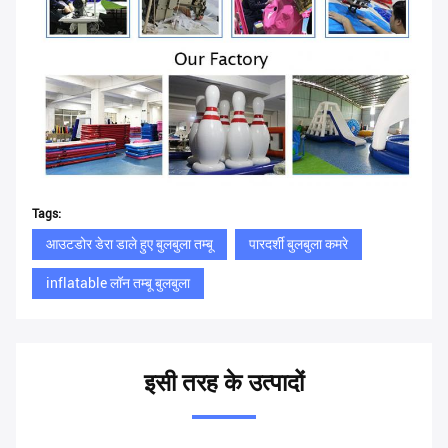
Tags:
आउटडोर डेरा डाले हुए बुलबुला तम्बू
पारदर्शी बुलबुला कमरे
inflatable लॉन तम्बू बुलबुला
इसी तरह के उत्पादों