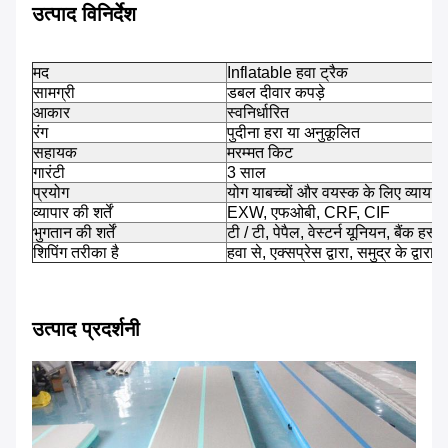
उत्पाद विनिर्देश
मद
Inflatable हवा ट्रैक
सामग्री
डबल दीवार कपड़े
आकार
स्वनिर्धारित
रंग
पुदीना हरा या अनुकूलित
सहायक
मरम्मत किट
गारंटी
3 साल
प्रयोग
योग या
बच्चों और वयस्क के लिए व्यायाम
व्यापार की शर्तें
EXW, एफओबी, CRF, CIF
भुगतान की शर्तें
टी / टी, पेपैल, वेस्टर्न यूनियन, बैंक हस
शिपिंग तरीका है
हवा से, एक्सप्रेस द्वारा, समुद्र के द्वारा, ट
उत्पाद प्रदर्शनी