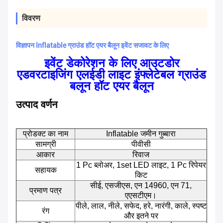
विवरण
विज्ञापन Inflatable ग्राउंड हॉट एयर बैलून इवेंट सजावट के लिए
इवेंट डेकोरेशन के लिए आउटडोर
एडवरटाइजिंग एलईडी लाइट इंफ्लेटेबल ग्राउंड
बलून हॉट एयर बैलून
उत्पाद वर्णन
प्रोडक्ट का नाम
Inflatable जमीन गुब्बारा
सामग्री
पीवीसी
आकार
रिवाज
1 Pc ब्लोअर, 1set LED लाइट, 1 Pc रिपेयर
सहायक
किट
सीई, एसजीएस, एन 14960, एन 71,
प्रमाण पत्र
एएसटीएम।
पीले, लाल, नीले, सफेद, हरे, नारंगी, काले, स्पष्ट
रंग
और इतने पर