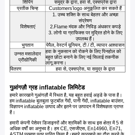
शिपिंग
समुद्र के द्वारा, हवा से, एक्सप्रेस द्वारा
प्रतीक चिन्ह
Customers'logo अनुकूलित कर सकते हैं
1. उच्च शक्ति के साथ बेहतर और अच्छा
संप्रेषण
विशेषताएं
2.Flame मंदक और निविड़ अंधकार कपड़े
3. लोगो या ग्राफिक्स पर मुद्रित होने के लिए
उपलब्ध हैं।
भुगतान
पेपैल, वेस्टर्न यूनियन, टी / टी, व्यापार आश्वासन
हवा के नुकसान को रोकने के लिए पिनहोल को
उन्नत मसालेदार
बहुत छोटा बनाने के लिए नई सिलाई तकनीक
प्रौद्योगिकी
लागू करना।
वितरण
हवा से, एक्सप्रेस, या समुद्र के द्वारा
गुआंगज़ौ ग्रह inflatable लिमिटेड
हमारे कारखाने गुआंगज़ौ में स्थित है, यह बहुत हवाई अड्डे के पास है।
हम inflatable बुलबुला फुटबॉल गेंदों, पानी गेंदों, inflatable बाउंसर,
विज्ञापन inflatable उत्पाद और इतने पर उत्पादन में विशेषज्ञता प्राप्त
है।
हमारी कंपनी पेशेवर डिजाइनरों और श्रमिकों के साथ इस क्षेत्र में 5 से
अधिक वर्षों का अनुभव है। हम CE, एसजीएस, En14960, En71,
ASTM प्रमाण पत्र पारित किया है।हमारे कारखाने का दौरा करने के