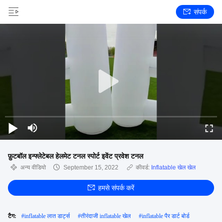
संपर्क
फ़ुटबॉल इन्फ्लेटेबल हेलमेट टनल स्पोर्ट इवेंट प्रवेश टनल
अन्य वीडियो
September 15, 2022
कीवर्ड:
Inflatable खेल खेल
हमसे संपर्क करें
टैग:
#
inflatable लात डार्ट्स
#
तीरंदाजी inflatable खेल
#
inflatable पैर डार्ट बोर्ड